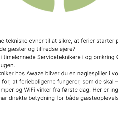
e tekniske evner til at sikre, at ferier starter
de gæster og tilfredse ejere?
i timelønnede Serviceteknikere i og omkring Ø
 ugen.
iker hos Awaze bliver du en nøglespiller i v
 for, at ferieboligerne fungerer, som de skal –
mper og WiFi virker fra første dag. Her er in
 har direkte betydning for både gæsteoplevel