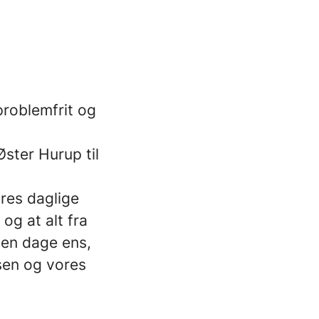
 problemfrit og
ster Hurup til
ores daglige
 og at alt fra
gen dage ens,
sen og vores