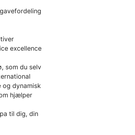
gavefordeling
tiver
ice excellence
ljø, som du selv
ternational
e og dynamisk
som hjælper
a til dig, din