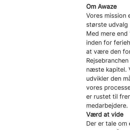
Om Awaze
Vores mission e
største udvalg 
Med mere end 1
inden for ferie
at være den fo
Rejsebranchen e
næste kapitel. 
udvikler den må
vores processe
er rustet til f
medarbejdere.
Værd at vide
Der er tale om 