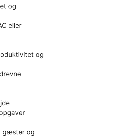
get og
C eller
oduktivitet og
sdrevne
ejde
 opgaver
os gæster og