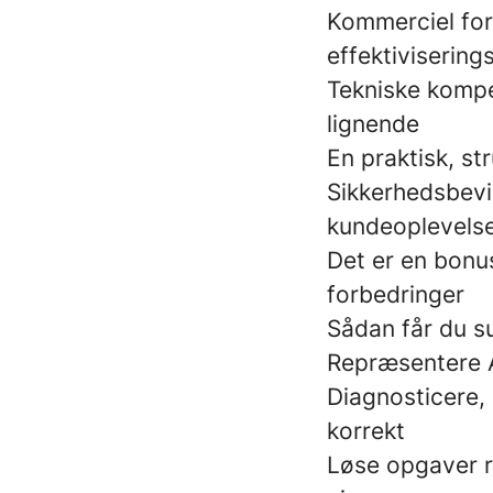
Kommerciel for
effektivisering
Tekniske kompet
lignende
En praktisk, st
Sikkerhedsbevi
kundeoplevels
Det er en bonu
forbedringer
Sådan får du s
Repræsentere Aw
Diagnosticere,
korrekt
Løse opgaver ri