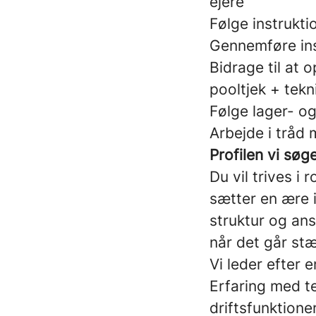
ejere
Følge instrukt
Gennemføre ins
Bidrage til at 
pooltjek + tekn
Følge lager- o
Arbejde i tråd 
Profilen vi søg
Du vil trives i 
sætter en ære 
struktur og ans
når det går stæ
Vi leder efter 
Erfaring med te
driftsfunktione