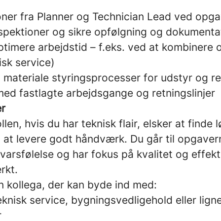
ioner fra Planner og Technician Lead ved opg
pektioner og sikre opfølgning og dokumenta
optimere arbejdstid – f.eks. ved at kombinere 
isk service)
g materiale styringsprocesser for udstyr og r
med fastlagte arbejdsgange og retningslinjer
er
rollen, hvis du har teknisk flair, elsker at finde
i at levere godt håndværk. Du går til opgave
varsfølelse og har fokus på kvalitet og effekt
rkt.
en kollega, der kan byde ind med:
knisk service, bygningsvedligehold eller lig
r