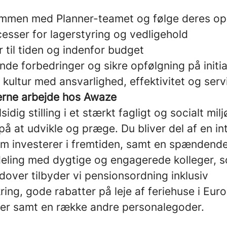
ammen med Planner-teamet og følge deres op
esser for lagerstyring og vedligehold
 til tiden og indenfor budget
ende forbedringer og sikre opfølgning på initia
kultur med ansvarlighed, effektivitet og serv
gerne arbejde hos Awaze
lsidig stilling i et stærkt fagligt og socialt mi
 på at udvikle og præge. Du bliver del af en in
m investerer i fremtiden, samt en spændend
eling med dygtige og engagerede kolleger, 
over tilbyder vi pensionsordning inklusiv
ing, gode rabatter på leje af feriehuse i Europ
ner samt en række andre personalegoder.