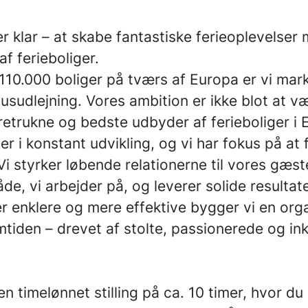
r klar – at skabe fantastiske ferieoplevelse
af ferieboliger.
10.000 boliger på tværs af Europa er vi ma
husudlejning. Vores ambition er ikke blot at v
retrukne og bedste udbyder af ferieboliger i
r i konstant udvikling, og vi har fokus på at
Vi styrker løbende relationerne til vores gæst
de, vi arbejder på, og leverer solide resultat
r enklere og mere effektive bygger vi en orga
remtiden – drevet af stolte, passionerede og i
en timelønnet stilling på ca. 10 timer, hvor du