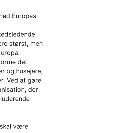
r med Europas
rkedsledende
ære størst, men
 Europa.
 forme det
er og husejere,
er. Ved at gøre
nisation, der
nkluderende
 skal være