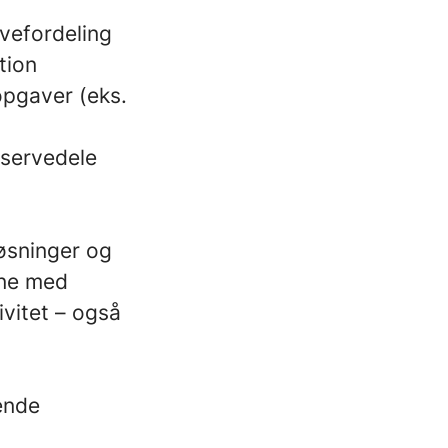
avefordeling
tion
opgaver (eks.
eservedele
 løsninger og
rne med
ivitet – også
nende