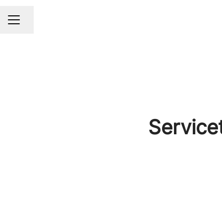
Share page
CAREER MENU
Service