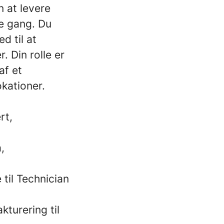
n at levere
te gang. Du
d til at
. Din rolle er
af et
okationer.
rt,
,
 til Technician
kturering til