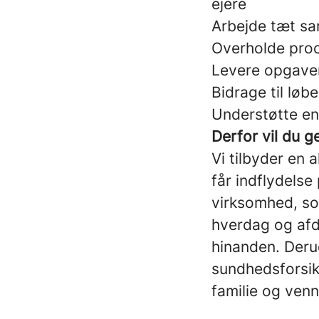
ejere
Arbejde tæt s
Overholde proc
Levere opgaver
Bidrage til løb
Understøtte en 
Derfor vil du 
Vi tilbyder en a
får indflydelse
virksomhed, so
hverdag og afd
hinanden. Derud
sundhedsforsikr
familie og ven