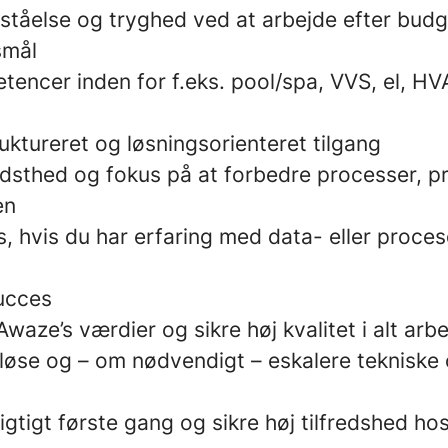
ståelse og tryghed ved at arbejde efter bud
smål
encer inden for f.eks. pool/spa, VVS, el, HVA
ruktureret og løsningsorienteret tilgang
dsthed og fokus på at forbedre processer, pr
en
s, hvis du har erfaring med data- eller proce
ucces
aze’s værdier og sikre høj kvalitet i alt arb
 løse og – om nødvendigt – eskalere tekniske
gtigt første gang og sikre høj tilfredshed h