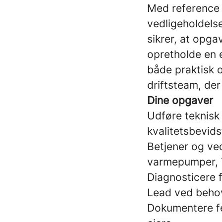
Med reference t
vedligeholdelse
sikrer, at opgav
opretholde en e
både praktisk o
driftsteam, der
Dine opgaver
Udføre teknisk 
kvalitetsbevid
Betjener og ved
varmepumper, T
Diagnosticere f
Lead ved beho
Dokumentere fej