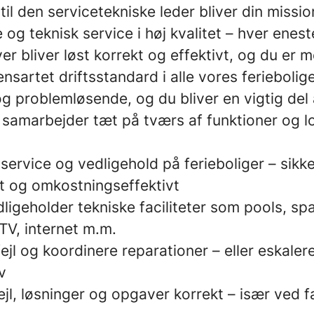
il den servicetekniske leder bliver din missio
 og teknisk service i høj kvalitet – hver enes
er bliver løst korrekt og effektivt, og du er me
nsartet driftsstandard i alle vores ferieboliger
g problemløsende, og du bliver en vigtig del 
 samarbejder tæt på tværs af funktioner og l
service og vedligehold på ferieboliger – sikke
st og omkostningseffektivt
ligeholder tekniske faciliteter som pools, spa
V, internet m.m.
ejl og koordinere reparationer – eller eskalere
v
l, løsninger og opgaver korrekt – især ved fa