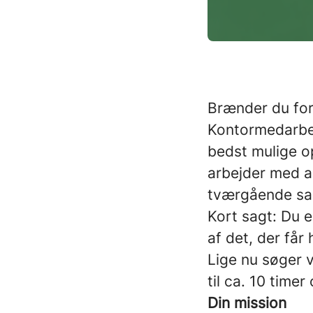
Brænder du for
Kontormedarbejd
bedst mulige o
arbejder med al
tværgående sam
Kort sagt: Du 
af det, der får
Lige nu søger 
til ca. 10
timer
Din mission