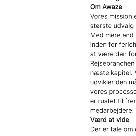
Om Awaze
Vores mission e
største udvalg 
Med mere end 1
inden for ferie
at være den fo
Rejsebranchen e
næste kapitel. 
udvikler den må
vores processe
er rustet til f
medarbejdere.
Værd at vide
Der er tale om 