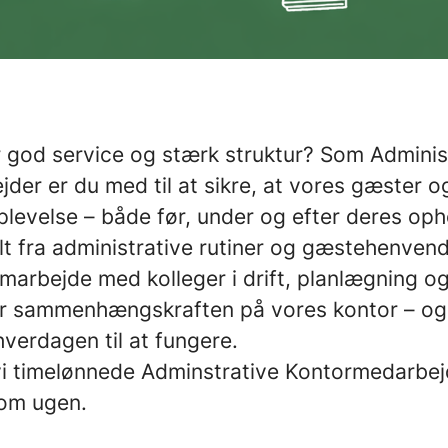
 god service og stærk struktur? Som Adminis
er er du med til at sikre, at vores gæster og
plevelse – både før, under og efter deres oph
t fra administrative rutiner og gæstehenvende
arbejde med kolleger i drift, planlægning og
er sammenhængskraften på vores kontor – og 
 hverdagen til at fungere.
vi timelønnede Adminstrative Kontormedarbe
 om ugen.