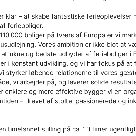
r klar – at skabe fantastiske ferieoplevelse
af ferieboliger.
10.000 boliger på tværs af Europa er vi ma
husudlejning. Vores ambition er ikke blot at v
retrukne og bedste udbyder af ferieboliger i 
r i konstant udvikling, og vi har fokus på at
Vi styrker løbende relationerne til vores gæst
de, vi arbejder på, og leverer solide resultat
r enklere og mere effektive bygger vi en orga
remtiden – drevet af stolte, passionerede og i
en timelønnet stilling på ca.
10
timer ugentlig