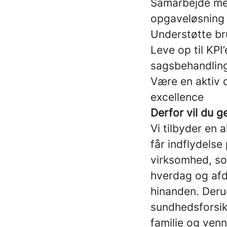
Samarbejde med
opgaveløsning
Understøtte br
Leve op til KPI
sagsbehandlin
Være en aktiv d
excellence
Derfor vil du 
Vi tilbyder en a
får indflydelse
virksomhed, so
hverdag og afd
hinanden. Derud
sundhedsforsikr
familie og ven