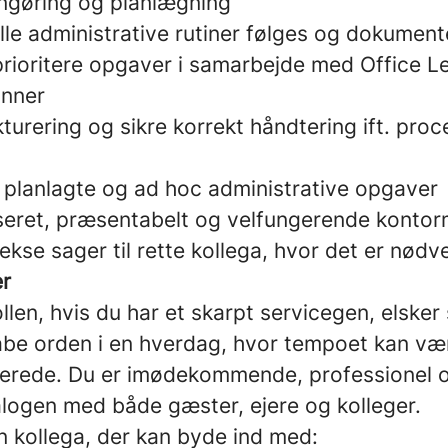
engøring og planlægning
 alle administrative rutiner følges og dokumen
rioritere opgaver i samarbejde med Office L
anner
turering og sikre korrekt håndtering ift. pro
planlagte og ad hoc administrative opgaver
iseret, præsentabelt og velfungerende kontorm
kse sager til rette kollega, hvor det er nødv
er
rollen, hvis du har et skarpt servicegen, elsker
kabe orden i en hverdag, hvor tempoet kan vær
erede. Du er imødekommende, professionel og
dialogen med både gæster, ejere og kolleger.
en kollega, der kan byde ind med: