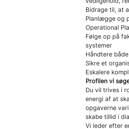
vedligehold, r
Bidrage til, at
Planlægge og p
Operational Pl
Følge op på fak
systemer
Håndtere både 
Sikre et organ
Eskalere komple
Profilen vi søg
Du vil trives i 
energi af at s
opgaverne vari
skabe tillid i 
Vi leder efter 