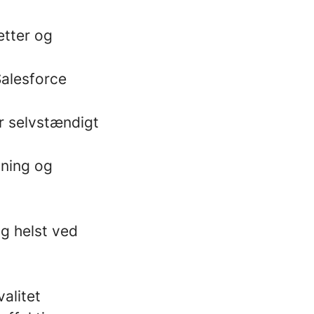
etter og
Salesforce
er selvstændigt
gning og
og helst ved
alitet