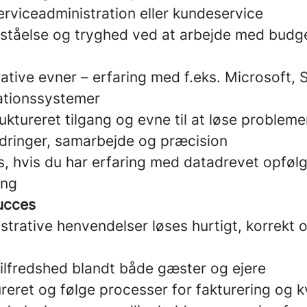
erviceadministration eller kundeservice
ståelse og tryghed ved at arbejde med budg
tive evner – erfaring med f.eks. Microsoft, 
vationssystemer
ruktureret tilgang og evne til at løse problem
dringer, samarbejde og præcision
s, hvis du har erfaring med datadrevet opføl
ing
ucces
istrative henvendelser løses hurtigt, korrekt 
 tilfredshed blandt både gæster og ejere
reret og følge processer for fakturering og kv