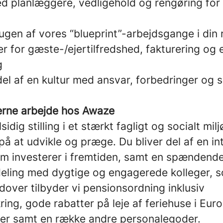
 planlæggere, vedligehold og rengøring for 
ugen af vores “blueprint”-arbejdsgange i din 
’er for gæste-/ejertilfredshed, fakturering og 
g
el af en kultur med ansvar, forbedringer og 
gerne arbejde hos Awaze
lsidig stilling i et stærkt fagligt og socialt mi
 på at udvikle og præge. Du bliver del af en in
m investerer i fremtiden, samt en spændend
eling med dygtige og engagerede kolleger, 
over tilbyder vi pensionsordning inklusiv
ing, gode rabatter på leje af feriehuse i Europ
ner samt en række andre personalegoder.