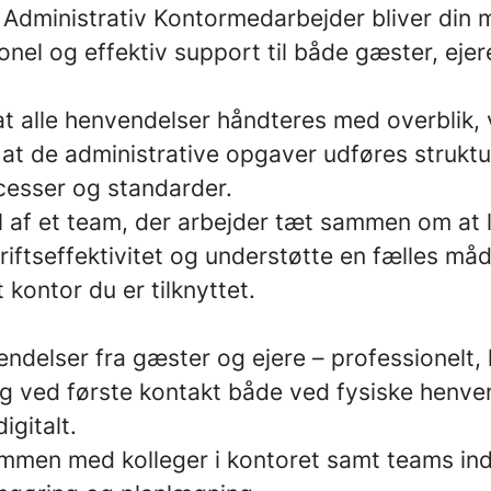
Administrativ Kontormedarbejder bliver din m
onel og effektiv support til både gæster, ejer
at alle henvendelser håndteres med overblik,
at de administrative opgaver udføres struktur
esser og standarder.
l af et team, der arbejder tæt sammen om at 
 driftseffektivitet og understøtte en fælles må
 kontor du er tilknyttet.
ndelser fra gæster og ejere – professionelt,
ng ved første kontakt både ved fysiske henve
igitalt.
mmen med kolleger i kontoret samt teams ind