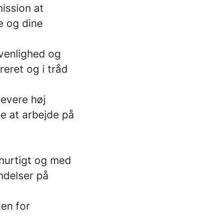
ission at
e og dine
 venlighed og
eret og i tråd
levere høj
de at arbejde på
 hurtigt og med
ndelser på
en for