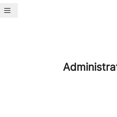
Share page
CAREER MENU
Administra