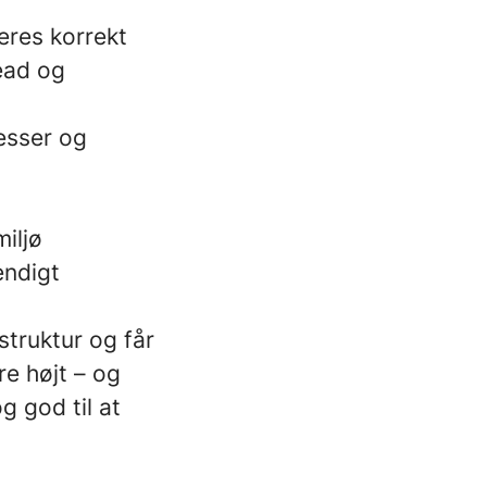
teres korrekt
ead og
cesser og
iljø
endigt
 struktur og får
e højt – og
 god til at