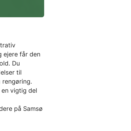
trativ
 ejere får den
old. Du
lser til
 rengøring.
en vigtig del
jdere på Samsø