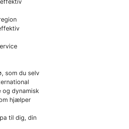
effektiv
region
effektiv
service
ljø, som du selv
ternational
e og dynamisk
som hjælper
a til dig, din