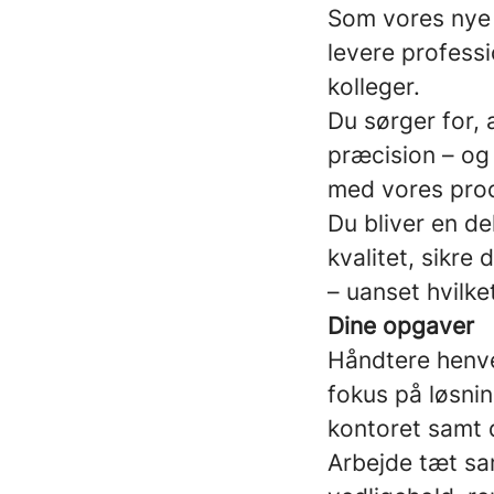
Som vores nye 
levere professi
kolleger.
Du sørger for, 
præcision – og 
med vores proc
Du bliver en de
kvalitet, sikre
– uanset hvilket
Dine opgaver
Håndtere henve
fokus på løsni
kontoret samt d
Arbejde tæt sa