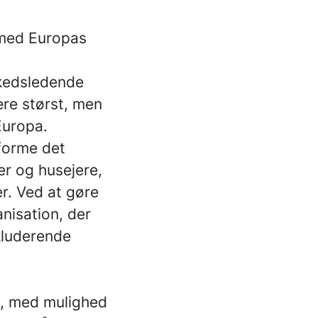
r med Europas
rkedsledende
ære størst, men
Europa.
 forme det
er og husejere,
er. Ved at gøre
nisation, der
nkluderende
t, med mulighed